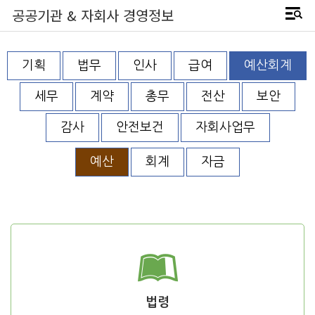
공공기관 & 자회사 경영정보
기획
법무
인사
급여
예산회계
세무
계약
총무
전산
보안
감사
안전보건
자회사업무
예산
회계
자금
법령