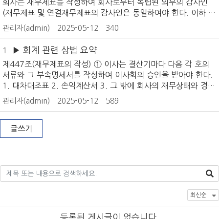
회사는 재무제표를 작성하여 회사로부터 독립된 외부의 감사인
(재무제표 및 연결재무제표의 감사인은 동일하여야 한다. 이하 같
다)에 의한 회계감사를 받아야 한다. 1. 주권상장법인 2. 해당
관리자(admin)
2025-05-12
340
사업연도 또는 다음 사업연도 중에 주권상장법인이 되려는 회사
3. 그 밖에 직전 사업연도 말의 자산, 부채, 종업원수 또는 매출액
▶ 회계 관련 상법 요약
1
등 대통령령으로 정하는 기준에 해당하는 회사. 다만, 해당 회사
제447조(재무제표의 작성) ① 이사는 결산기마다 다음 각 호의
가 유한회사인 경우에는 본문의 요건 외에 사원 수, 유한회사로
서류와 그 부속명세서를 작성하여 이사회의 승인을 받아야 한다.
조직변경 후 기간 등을 고려하여 대통령령으로 정하는 기준에 해
1. 대차대조표 2. 손익계산서 3. 그 밖에 회사의 재무상태와 경영
당하는 유한회사에 한정한다. 시행령 제5조(외부감사의 대상) ①
성과를 표시하는 것으로서 대통령령으로 정하는 서류② 대통령령
법 제4조제1항제3호 본문에서 “직전 사업연도 말의 자산, 부채,
관리자(admin)
2025-05-12
589
으로 정하는 회사의 이사는 연결재무제표(聯結財務諸表)를 작성
종업원 수 또는 매출액 등 대통령령으로 정하는 기준에 해당하는
하여 이사회의 승인을 받아야 한다. 제447조의2(영업보고서의
회사”란 다음 각 호의 어느 하나에 해당하는 회사를 말한다.1. 직
작성) ①이사는 매결산기에 영업보고서를 작성하여 이사회의 승
글쓰기
전 사업연도 말의 자산총액이 500억원 이상인 회사2. 직전 사
인을 얻어야 한다.②영업보고서에는 대통령령이 정하는 바에 의
하여 영업에 관한 중요한 사항을 기재하여야 한다. 제447조의3
(재무제표등의 제출) 이사는 정기총회회일의 6주간전에 제447조
및 제447조의2의 서류를 감사에게 제출하여야 한다. 제447조의
4(감사보고서) ① 감사는 제447조의3의 서류를 받은 날부터 4주
내에 감사보고서를 이사에게 제출하여야 한다. 제448조(재무제
표 등의 비치ㆍ공시) ①이사는 정기총회회일의 1주간전부터 제4
47조 및 제447조의
등록된 게시글이 없습니다.