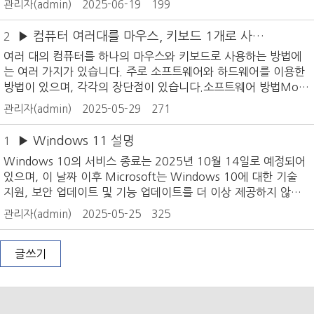
관리자(admin)
2025-06-19
199
▶ 컴퓨터 여러대를 마우스, 키보드 1개로 사용
2
하는 방법
여러 대의 컴퓨터를 하나의 마우스와 키보드로 사용하는 방법에
는 여러 가지가 있습니다. 주로 소프트웨어와 하드웨어를 이용한
방법이 있으며, 각각의 장단점이 있습니다.소프트웨어 방법Mous
e Without Borders: - 추천마이크로소프트에서 제공하는 이 프
관리자(admin)
2025-05-29
271
로그램은 두 대 이상의 컴퓨터에서 마우스와 키보드를 공유할 수
있게 해줍니다. 설치가 간단하고, 파일 복사 및 붙여넣기 기능도
▶ Windows 11 설명
1
지원합니다. 네트워크를 통해 연결되므로, 연결 상태에 따라 반응
Windows 10의 서비스 종료는 2025년 10월 14일로 예정되어
속도가 달라질 수 있습니다. * 사용방법 동영상 링크 * 사용방법
있으며, 이 날짜 이후 Microsoft는 Windows 10에 대한 기술
블로그 링크Synergy:여러 대의 컴퓨터에서 하나의 마우스와 키
지원, 보안 업데이트 및 기능 업데이트를 더 이상 제공하지 않습
보드를 사용할 수 있게 해주는 소프트웨어입니다. 설치가 쉽고,
니다.Microsoft는 Windows 11 업그레이드를 권장하고 있으
마우스를 다른 컴퓨터로 이동시키면 자동으로 전환됩니다. 이 프
관리자(admin)
2025-05-25
325
며, 사용자는 자신의 PC가 Windows 11의 최소 요구 사항을 충
로그램은 클립보드 공유와 파일 전송 기능도 제공합니다.Share
족하는지 확인해야 합니다. 업그레이드가 가능하다면, 무료로 Wi
Mouse:마우스와 키보드를 여러 대의 컴퓨터에서 공유할 수 있도
ndows 11로 전환할 수 있는 옵션이 제공됩니다.Windows 10
글쓰기
록 해주는 소프트웨어입니다. 이 프로그램은 파일 드래그 앤 드
의 서비스 종료는 사용자에게 중요한 변화이므로, 미리 준비하고
롭,
필요한 조치를 취하는 것이 중요합니다.Windows 11 설명 링크
Windows 11 업그레이드 가능여부 확인 링크