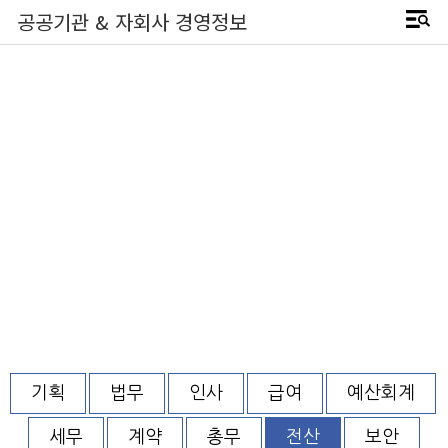
공공기관 & 자회사 경영정보
기획
법무
인사
급여
예산회계
세무
계약
총무
전산
보안