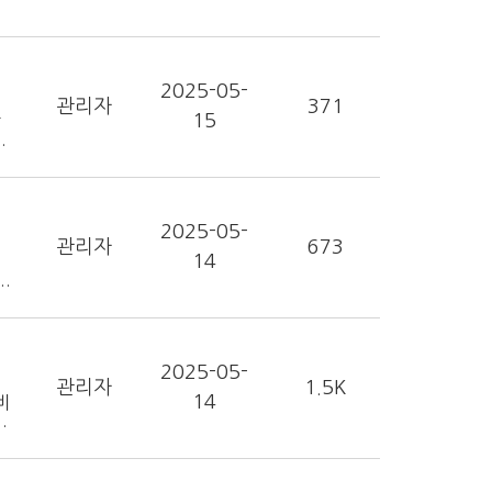
2025-05-
관리자
371
15
감
감
에
별
2025-05-
관리자
673
14
최
건
한
청
는
2025-05-
법
관리자
1.5K
14
비
의
는
하
화