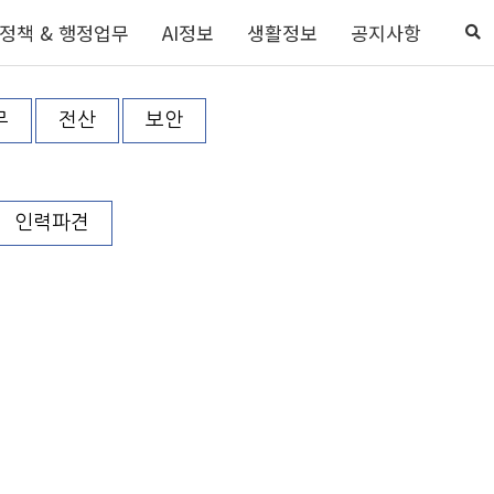
정책 & 행정업무
AI정보
생활정보
공지사항
무
전산
보안
인력파견