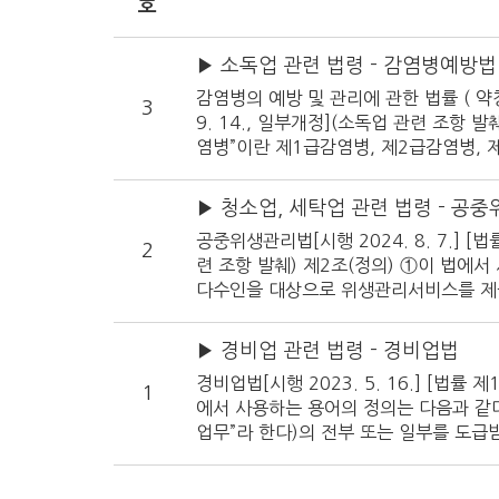
호
▶ 소독업 관련 법령 - 감염병예방법
감염병의 예방 및 관리에 관한 법률 ( 약칭: 
3
9. 14., 일부개정](소독업 관련 조항 
염병”이란 제1급감염병, 제2급감염병, 
염병, 생물테러감염병, 성매개감염병, 인
물품”이란 「약사법」 제2조에 따른 의약
▶ 청소업, 세탁업 관련 법령 - 공
필요한 물품 및 장비로서 질병관리청장이
공중위생관리법[시행 2024. 8. 7.] [법
자치도지사 또는 시장ㆍ군수ㆍ구청장은 
2
련 조항 발췌) 제2조(정의) ①이 법에서
등의 구제조치(이하 “소독”이라 한다)를
다수인을 대상으로 위생관리서비스를 
소화하여 안전하
물위생관리업을 말한다. 6. “세탁업”
다. 7. “건물위생관리업”이라 함은 
▶ 경비업 관련 법령 - 경비업법
소등을 대행하는 영업을 말한다.②제1항
경비업법[시행 2023. 5. 16.] [법률 제
바에 의하여 이를 세분할 수 있다. 제3
1
에서 사용하는 용어의 정의는 다음과 같다.
자는 공중위생영업의 종류별로 보건복지
업무”라 한다)의 전부 또는 일부를 도급
구청장에 한한다. 이하 같다)에게 신고
시설 및 장소(이하 “경비대상시설”이라 
는 업무 나. 호송경비업무 : 운반중에