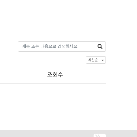
고
무
조회수