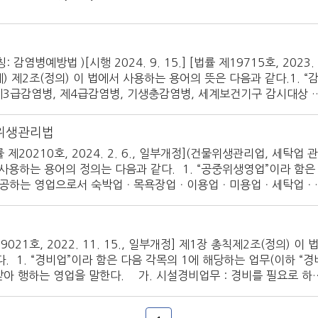
감염병예방법 )[시행 2024. 9. 15.] [법률 제19715호, 2023.
발췌) 제2조(정의) 이 법에서 사용하는 용어의 뜻은 다음과 같다.1. “
제3급감염병, 제4급감염병, 기생충감염병, 세계보건기구 감시대상 
수(人獸)공통감염병 및 의료관련감염병을 말한다.21. “의료ㆍ방역
품ㆍ의약외품, 「의료기기법」 제2조에 따른 의료기기 등 의료 및 방역
중위생관리법
 지정하는 것을 말한다. 제51조(소독 의무) ① 특별자치시장ㆍ특
률 제20210호, 2024. 2. 6., 일부개정](건물위생관리업, 세탁업 관
감염병을 예방하기 위하여 청소나 소독을 실시하거나 쥐, 위생해충
 사용하는 용어의 정의는 다음과 같다. 1. “공중위생영업”이라 함은
 하여야 한다. 이 경우 소독은 사람의 건강과 자연에 유해한 영향을 
제공하는 영업으로서 숙박업ㆍ목욕장업ㆍ이용업ㆍ미용업ㆍ세탁업ㆍ
이라 함은 의류 기타 섬유제품이나 피혁제품등을 세탁하는 영업을 말
공중이 이용하는 건축물ㆍ시설물등의 청결유지와 실내공기정화를 위한 
제2호부터 제4호까지, 제6호 및 제7호의 영업은 대통령령이 정하
19021호, 2022. 11. 15., 일부개정] 제1장 총칙제2조(정의) 이 
조(공중위생영업의 신고 및 폐업신고) ①공중위생영업을 하고자 하는
 1. “경비업”이라 함은 다음 각목의 1에 해당하는 업무(이하 “경
부령이 정하는 시설 및 설비를 갖추고 시장ㆍ군수ㆍ구청장(자치구
받아 행하는 영업을 말한다. 가. 시설경비업무 : 경비를 필요로 하
하여
한다)에서의 도난ㆍ화재 그 밖의 혼잡 등으로 인한 위험발생을 방지
 있는 현금ㆍ유가증권ㆍ귀금속ㆍ상품 그 밖의 물건에 대하여 도난ㆍ