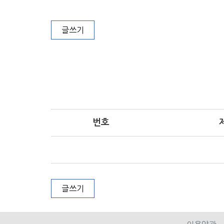
재 등 위험발생을 방지하는 업무 다. 
그 신변을 보호하는 업무 라. 기계경비
그 경비대상시설외의 장소에 설치한 관
글쓰기
번호
글쓰기