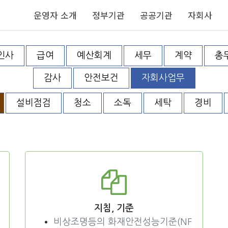
운영자 소개
정부기관
공공기관
자회사
인사
급여
예산회계
세무
계약
총
감사
안전보건
자회사업무
설비점검
청소
소독
세탁
경비
지침, 기준
비상조명등의 화재안전성능기준(NF