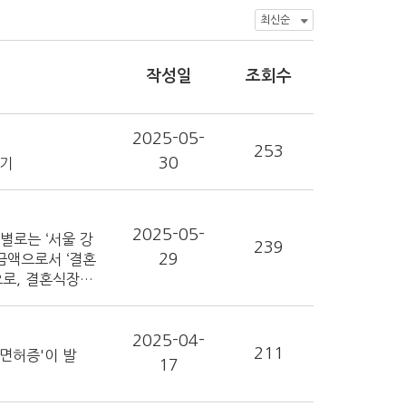
작성일
조회수
2025-05-
253
30
보기
2025-05-
별로는 ‘서울 강
239
29
 금액으로서 ‘결혼
으로, 결혼식장의
 스드메 패키지 중간
. 결혼식장 예약은
.3%로 가장 많았
2025-04-
211
면허증'이 발
17