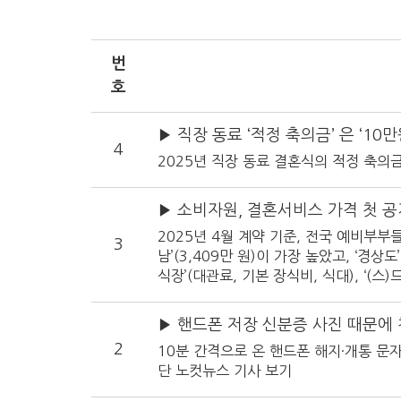
번
호
4
2025년 직장 동료 결혼식의 적정 축의금은
▶ 소비자원, 결혼서비스 가격 첫 공
2025년 4월 계약 기준, 전국 예비부부
3
남’(3,409만 원)이 가장 높았고, ‘경
식장’(대관료, 기본 장식비, 식대), ‘
중간가격은 1,555만 원으로 ‘서울 강남’
가격은 290만 원으로, ‘전라도’(345만
▶ 핸드폰 저장 신분증 사진 때문에 
주로 예식일로부터 1년 전에 이루어지는 것
2
10분 간격으로 온 핸드폰 해지·개통 문
고, 다음으로 ‘6개월 이상 12개월 미만’(29
단 노컷뉴스 기사 보기