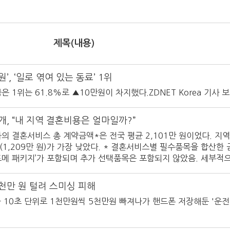
제목
(내용)
▶ 직장 동료 ‘적정 축의금’ 은 ‘10만원’, ‘일로 엮여 있는 동료’ 1위
 1위는 61.8%로 ▲10만원이 차지했다.ZDNET Korea 기사 
개, “내 지역 결혼비용은 얼마일까?”
들의 결혼서비스 총 계약금액*은 전국 평균 2,101만 원이었다. 지역
상도’(1,209만 원)가 가장 낮았다. * 결혼서비스별 필수품목을 합산한
(스)드메 패키지’가 포함되며 추가 선택품목은 포함되지 않았음. 세부적
(3,130만 원)이 최고가를, ‘부산’(815만 원)이 최저가를 보였다.
 원)에서 가장 높았고, ‘인천’(212만 원)에서 가장 낮게 조사되었다
천만 원 털려 스미싱 피해
으로 파악되었다. 구간별로는 ‘12개월 이상 18개월 미만’이 55
자 10초 단위로 1천만원씩 5천만원 빠져나가 핸드폰 저장해둔 '운전
.8%), ‘18개월 이상’(9.2%), ‘6개월 미만’(5