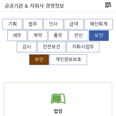
공공기관 & 자회사 경영정보
기획
법무
인사
급여
예산회계
세무
계약
총무
전산
보안
감사
안전보건
자회사업무
보안
개인정보보호
법령